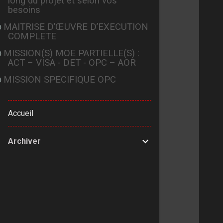
long du projet et selon vos
besoins
MAITRISE D’ŒUVRE D’EXECUTION
Ø
COMPLETE
MISSION(S) MOE PARTIELLE(S) :
Ø
ACT – VISA - DET - OPC – AOR
MISSION SPECIFIQUE OPC
Ø
Accueil
Archiver