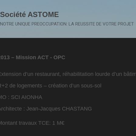
Accéder au contenu principal
Société ASTOME
NOTRE UNIQUE PREOCCUPATION: LA REUSSITE DE VOTRE PROJET
2013 – Mission ACT - OPC
xtension d’un restaurant, réhabilitation lourde d’un bât
R+2 de logements – création d’un sous-sol
MO : SCI AIONHA
Architecte : Jean-Jacques CHASTANG
Montant travaux TCE: 1 M€