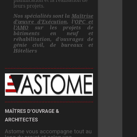
planification et la réalisation de
leurs projets.
Nos spécialités sont la
Maîtrise
d’œuvre d’Exécution
, l’
OPC et
l’AMO
sur les projets de
bâtiments en neuf et
réhabilitation, d’ouvrages de
génie civil, de bureaux et
Hôteliers
MAÎTRES D’OUVRAGE &
ARCHITECTES
Astome vous accompagne tout au