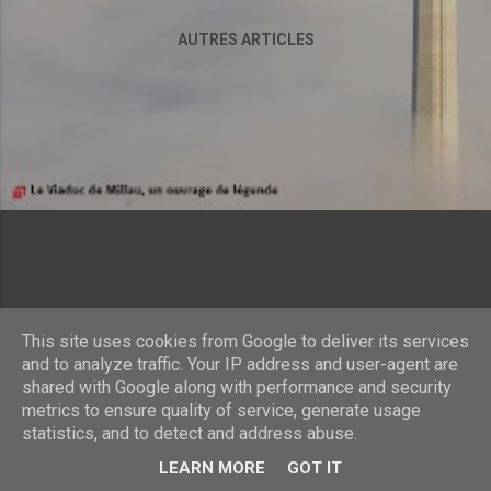
AUTRES ARTICLES
This site uses cookies from Google to deliver its services
and to analyze traffic. Your IP address and user-agent are
shared with Google along with performance and security
Fourni par Blogger
metrics to ensure quality of service, generate usage
statistics, and to detect and address abuse.
© Copyrights 2023 Astome. Tous droits réservés
LEARN MORE
GOT IT