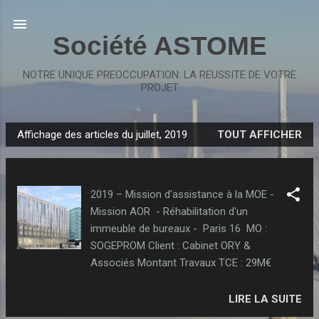
Accéder au contenu principal
Société ASTOME
NOTRE UNIQUE PREOCCUPATION: LA REUSSITE DE VOTRE
PROJET
Affichage des articles du juillet, 2019
TOUT AFFICHER
A
r
t
2019 – Mission d'assistance à la MOE -
i
Mission AOR - Réhabilitation d'un
c
immeuble de bureaux - Paris 16 MO :
l
SOGEPROM Client : Cabinet ORY &
e
Associés Montant Travaux TCE : 29M€
s
LIRE LA SUITE